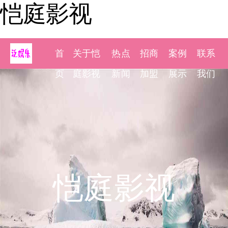
恺庭影视
首
关于恺
热点
招商
案例
联系
页
庭影视
新闻
加盟
展示
我们
恺庭影视