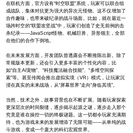
在联机方面，官方设有“时空联盟”系统，玩家可以联合组
成战队，集体对抗更为强大的异次元怪物。这不仅增加了
合作趣味，也带来破纪录的战斗场面。比如，就在最近一
场跨时空的“联盟攻坚战”中，玩家们创造了史无前例的击
杀纪录——JavaScript怪物、机械巨兽、异形领主，全部
在他们的合作下倒地。
在未来发展方面，开发团队曾透露会不断推陈出新。除了
常规版本更新，还会引入更多丰富的个性化内容，比
如“自主AI宠物”、“科技魔法融合技能”、“多维空间探
索”等。甚至传闻会推出虚拟实境（VR）模式，让玩家沉
浸在真实的未来战场，从“屏幕世界”走向“身临其境”。
当然，技术之外，故事背景也在不断扩展。随着玩家探索
更深层次的时间裂缝，逐步揭示起源之谜，逐步走入那个
究竟是谁在操控一切的终极谜题。这一切都令玩家充满期
待，也为游戏未来的发展增添了无限可能——从单纯的战
斗游戏，变成一个庞大的科幻宏观世界。