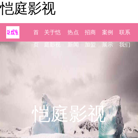
恺庭影视
首
关于恺
热点
招商
案例
联系
页
庭影视
新闻
加盟
展示
我们
恺庭影视