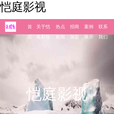
恺庭影视
首
关于恺
热点
招商
案例
联系
页
庭影视
新闻
加盟
展示
我们
恺庭影视